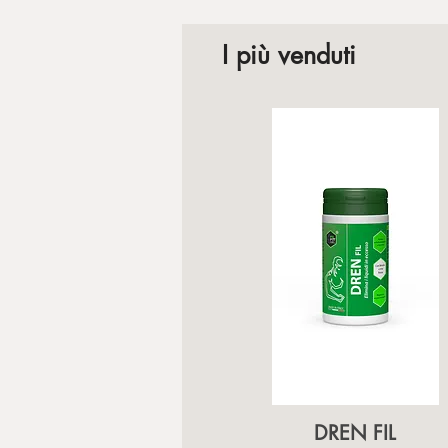
I più venduti
Vista rapida
DREN FIL