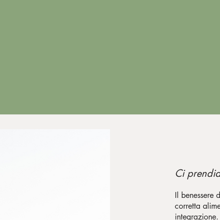
Ci prendia
Il benessere 
corretta alim
integrazione.