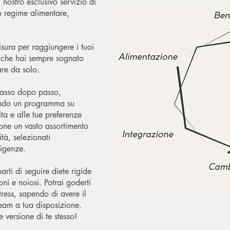
 nostro esclusivo servizio di
o regime alimentare,
isura per raggiungere i tuoi
li che hai sempre sognato
are da solo.
 passo dopo passo,
ando un programma su
ita e alle tue preferenze
zione un vasto assortimento
ità, selezionati
sigenze.
rti di seguire diete rigide
i e noiosi. Potrai goderti
tress, sapendo di avere il
team a tua disposizione.
e versione di te stesso!