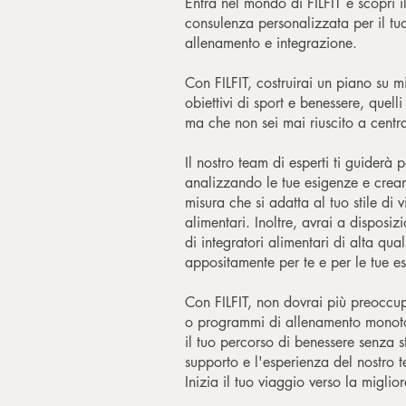
Entra nel mondo di FILFIT e scopri il
consulenza personalizzata per il tu
allenamento e integrazione.
Con FILFIT, costruirai un piano su m
obiettivi di sport e benessere, quel
ma che non sei mai riuscito a centr
Il nostro team di esperti ti guiderà
analizzando le tue esigenze e cre
misura che si adatta al tuo stile di v
alimentari. Inoltre, avrai a disposi
di integratori alimentari di alta qual
appositamente per te e per le tue e
Con FILFIT, non dovrai più preoccupa
o programmi di allenamento monoton
il tuo percorso di benessere senza s
supporto e l'esperienza del nostro 
Inizia il tuo viaggio verso la miglior