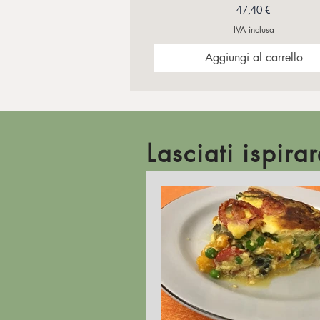
Prezzo
47,40 €
IVA inclusa
Aggiungi al carrello
Lasciati ispirar
Vista rapida
ZEUS