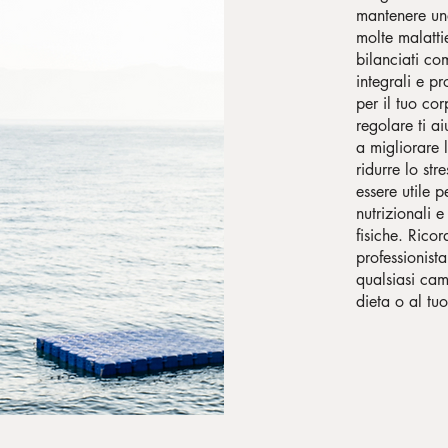
mantenere un
molte malatti
bilanciati com
integrali e p
per il tuo corp
regolare ti a
a migliorare 
ridurre lo str
essere utile 
nutrizionali e
fisiche. Rico
professionist
qualsiasi cam
dieta o al tu