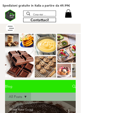
Spedizioni gratuite in Italia
a partire da 49,99€
Contattaci!
Blog
All Posts
All Posts
Maria Rosa Guggi