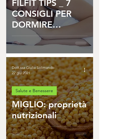
FILFIT TIPS _ 7
CONSIGLI PER
DORMIRE
MEGLIO
Dott.ssa Giulia Solimando
22 giu 2021
Salute e Benessere
MIGLIO: proprietà
nutrizionali