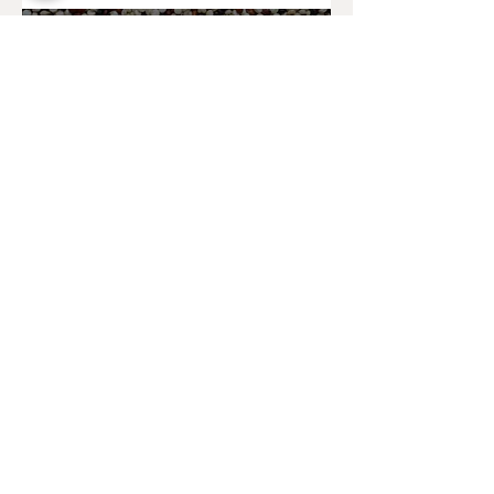
Dott.ssa Giulia Solimando
31 mag 2021
Salute e Benessere
QUINOA:
proprietà
nutrizionali
Dott.ssa Giulia Solimando
25 mag 2021
Salute e Benessere