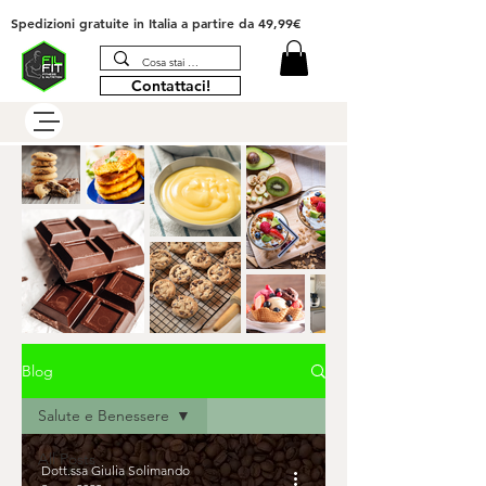
Spedizioni gratuite in Italia
a partire da 49,99€
Contattaci!
Blog
Salute e Benessere
All Posts
Dott.ssa Giulia Solimando