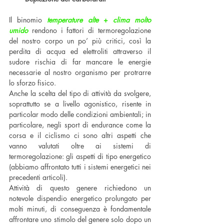
Il binomio 
temperature alte
 + 
clima molto 
umido
rendono i fattori di termoregolazione 
del nostro corpo un po’ più critici, così la 
perdita di acqua ed elettroliti attraverso il 
sudore rischia di far mancare le energie 
necessarie al nostro organismo per protrarre 
lo sforzo fisico.
Anche la scelta del tipo di attività da svolgere, 
soprattutto se a livello agonistico, risente in 
particolar modo delle condizioni ambientali; in 
particolare, negli sport di endurance come la 
corsa e il ciclismo ci sono altri aspetti che 
vanno valutati oltre ai sistemi di 
termoregolazione: gli aspetti di tipo energetico 
(abbiamo affrontato tutti i sistemi energetici nei 
precedenti articoli).
Attività di questo genere richiedono un 
notevole dispendio energetico prolungato per 
molti minuti, di conseguenza è fondamentale 
affrontare uno stimolo del genere solo dopo un 