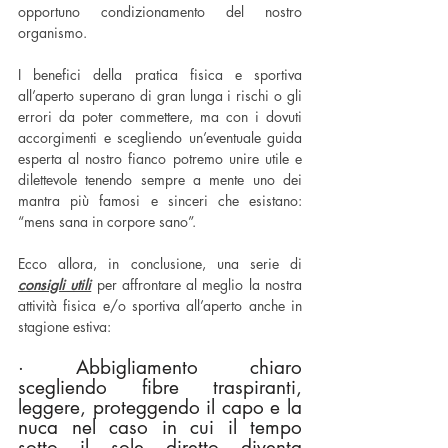
opportuno condizionamento del nostro 
organismo. 
I benefici della pratica fisica e sportiva 
all’aperto superano di gran lunga i rischi o gli 
errori da poter commettere, ma con i dovuti 
accorgimenti e scegliendo un’eventuale guida 
esperta al nostro fianco potremo unire utile e 
dilettevole tenendo sempre a mente uno dei 
mantra più famosi e sinceri che esistano: 
“mens sana in corpore sano”.
Ecco allora, in conclusione, una serie di 
consigli utili
 per affrontare al meglio la nostra 
attività fisica e/o sportiva all’aperto anche in 
stagione estiva:
· Abbigliamento chiaro 
scegliendo fibre traspiranti, 
leggere, proteggendo il capo e la 
nuca nel caso in cui il tempo 
sotto il sole diretto diventa 