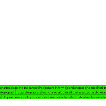
re
farmacia
proteine
carboidrati
tenersiinforma
perderepeso
nozuccheri
i
adopopasti
fruttafaingrassare
mangiarecarboidrati
dietasenzagrassi
dieta
e
cibiperdimagrire
liquidiineccesso
mitisulladieta
falsimiti
falseideesulladi