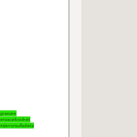
ngrassare
senzacarboidrati
eta
errorisulladieta