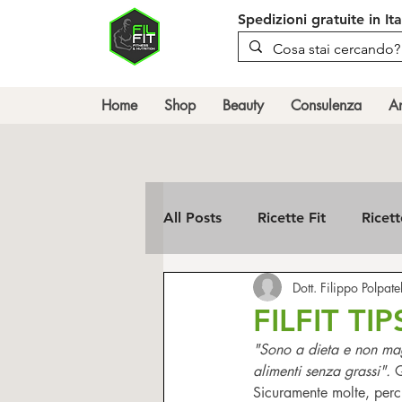
Spedizioni gratuite in It
Home
Shop
Beauty
Consulenza
An
All Posts
Ricette Fit
Ricet
Dott. Filippo Polpatel
Le pillole di FILFIT
Ricett
FILFIT TI
"Sono a dieta e non mag
alimenti senza grassi". 
Q
Sicuramente molte, perc