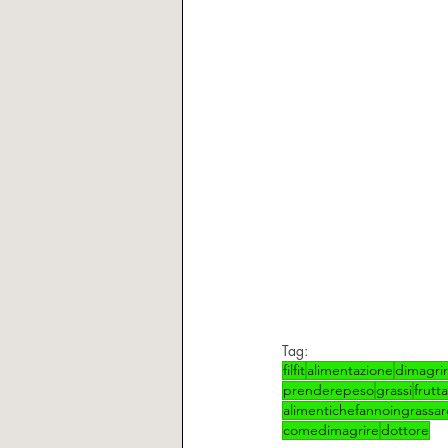
Tag:
filfit
alimentazione
dimagri
prenderepeso
grassi
frutt
alimentichefannoingrassar
comedimagrire
dottore