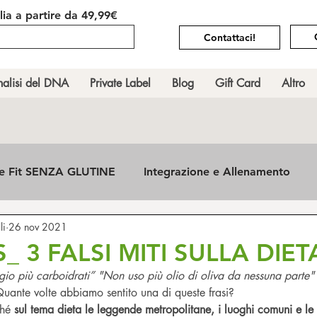
alia
a partire da 49,99€
Contattaci!
alisi del DNA
Private Label
Blog
Gift Card
Altro
te Fit SENZA GLUTINE
Integrazione e Allenamento
li
26 nov 2021
e del RICICLO
PS_ 3 FALSI MITI SULLA DIET
io più carboidrati” "Non uso più olio di oliva da nessuna parte
uante volte abbiamo sentito una di queste frasi? 
hé 
sul tema dieta le leggende metropolitane, i luoghi comuni e le