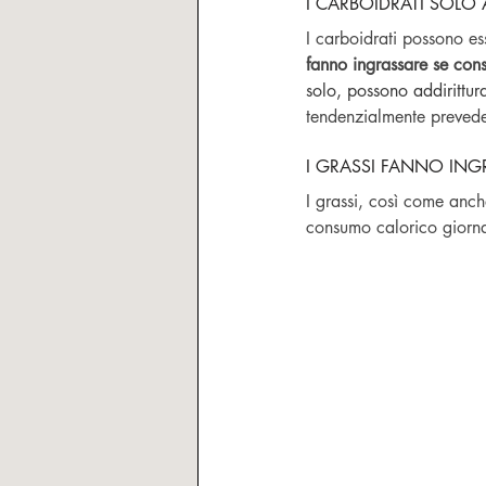
I CARBOIDRATI SOLO
I carboidrati possono e
fanno ingrassare se cons
solo, possono addirittur
tendenzialmente preveder
I GRASSI FANNO ING
I grassi, così come anche
consumo calorico giornali