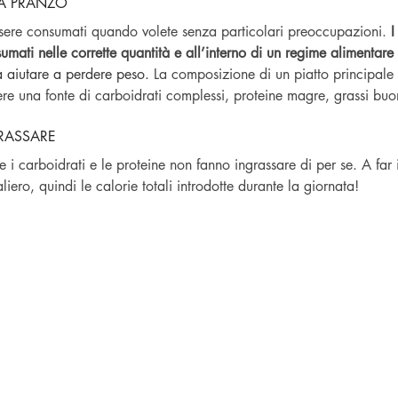
 A PRANZO
ssere consumati quando volete senza particolari preoccupazioni. 
I
umati nelle corrette quantità e all’interno di un regime alimentare
a aiutare a perdere peso.
 La composizione di un piatto principale
e una fonte di carboidrati complessi, proteine magre, grassi buo
RASSARE
 i carboidrati e le proteine non fanno ingrassare di per se. A far i
ero, quindi le calorie totali introdotte durante la giornata!