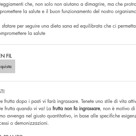
tteggiamenti che, non solo non aiutano a dimagrire, ma che protra
promettere la salute e il buon funzionamento del nostro organismo
da sfatare per seguire una dieta sana ed equilibrata che ci permetta
compromettere la salute
N FIL
quista
TI
frutta dopo i pasti vi farà ingrassare. Tenete uno stile di vita att
e frutta quando vi va! La 
frutta non fa ingrassare
, non è motivo d
mo avvenga nel giusto quantitativo, in base alle specifiche esigenz
cessi o demonizzazioni.