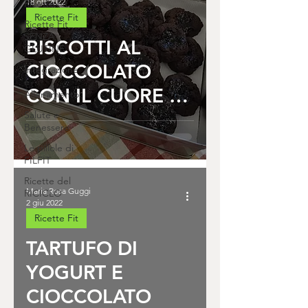
18 ott 2022
Ricette Fit
Ricette Fit
Ricette Fit
SENZA
BISCOTTI AL
GLUTINE
CIOCCOLATO
Integrazione
e
CON IL CUORE DI
Allenamento
MARMELLATA
Salute e
Benessere
Le pillole di
FILFIT
Ricette del
Maria Rosa Guggi
RICICLO
2 giu 2022
Ricette Fit
TARTUFO DI
YOGURT E
CIOCCOLATO