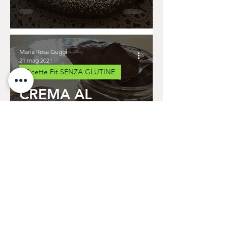
Maria Rosa Guggi
21 mag 2021
Ricette Fit SENZA GLUTINE
CREMA AL
CIOCCOLATO
CON MENO DI 10
CALORIE
Maria Rosa Guggi
7 mag 2021
Ricette Fit SENZA GLUTINE