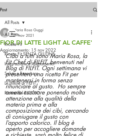
Spedizioni gratuite in Italia
a partire da 49,99€
Post
All Posts
Contattaci!
Maria Rosa Guggi
All Posts
19 nov 2021
FIOR DI LATTE LIGHT AL CAFFE'
Ricette Fit
Aggiornamento:
15 nov 2022
Ricette Fit SENZA GLUTINE
Ciao a tutti sono Maria Rosa, la 
Fit Chef di FILFIT, benvenuti nel 
Integrazione e Allenamento
Blog di FILFIT. Ogni settimana vi 
Salute e Benessere
presenterò una ricetta Fit per 
mantenersi in forma senza 
Le pillole di FILFIT
rinunciare al gusto.  Ho sempre 
amato cucinare ponendo molta 
Ricette del RICICLO
attenzione alla qualità della 
materia prima e alla 
composizione dei cibi, cercando 
di coniugare il gusto con 
l’apporto calorico. Il blog è 
aperto per accogliere domande 
e richieste, sarò molto felice di 