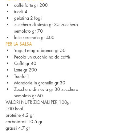
caffè forte gr 200
tuorli 4
gelatina 2 fogli
zucchero di stevia gr 35 zucchero 
semolato gr 70
latte scremato gr 400
PER LA SALSA
Yogurt magro bianco gr 50
Fecola un cucchiaino da caffè
Caffè gr 40
Latte gr 200
Tuorlo 1
Mandorle in granella gr 30
Zucchero di stevia gr 30 zucchero 
semolato gr 60
VALORI NUTRIZIONALI PER 100gr
100 kcal
proteine 4.2 gr
carboidrati 10.5 gr
grassi 4.7 gr