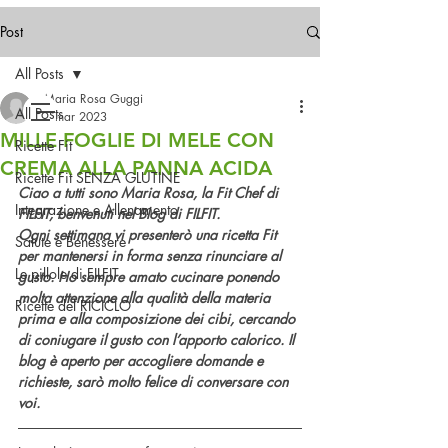
Spedizioni gratuite in Italia
a partire da 49,99€
Post
All Posts
Contattaci!
Maria Rosa Guggi
All Posts
1 mar 2023
MILLE FOGLIE DI MELE CON
Ricette Fit
CREMA ALLA PANNA ACIDA
Ricette Fit SENZA GLUTINE
Ciao a tutti sono Maria Rosa, la Fit Chef di 
Integrazione e Allenamento
FILFIT, benvenuti nel Blog di FILFIT.
Ogni settimana vi presenterò una ricetta Fit 
Salute e Benessere
per mantenersi in forma senza rinunciare al 
Le pillole di FILFIT
gusto. Ho sempre amato cucinare ponendo 
molta attenzione alla qualità della materia 
Ricette del RICICLO
prima e alla composizione dei cibi, cercando 
di coniugare il gusto con l’apporto calorico. Il 
blog è aperto per accogliere domande e 
richieste, sarò molto felice di conversare con 
voi.