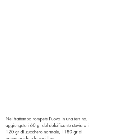
Nel frattempo rompete l’uovo in una terrina, 
aggiungete i 60 gr del dolcificante stevia o i 
120 gr di zucchero normale, i 180 gr di 
panna acida e la vanillina.