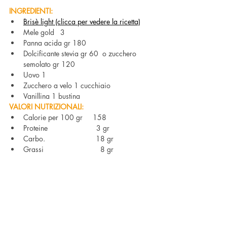
INGREDIENTI:
Brisè light (clicca per vedere la ricetta)
Mele gold   3
Panna acida gr 180
Dolcificante stevia gr 60  o zucchero 
semolato gr 120
Uovo 1 
Zucchero a velo 1 cucchiaio
Vanillina 1 bustina
VALORI NUTRIZIONALI:
Calorie per 100 gr     158
Proteine                        3 gr 
Carbo.                         18 gr 
Grassi                            8 gr