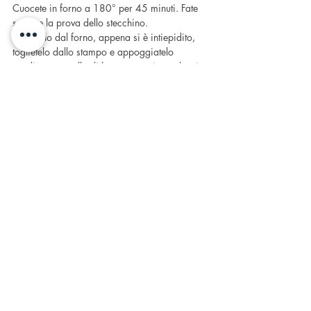
Cuocete in forno a 180° per 45 minuti. Fate 
sempre la prova dello stecchino.
Toglietelo dal forno, appena si è intiepidito, 
toglietelo dallo stampo e appoggiatelo 
 su di una gratella di legno per evitare che si 
crei umidità.
Una volta completamente freddo è pronto per 
essere mangiato