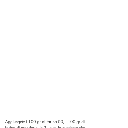
Aggiungete i 100 gr di farina 00, i 100 gr di 
farina di mandorle, le 2 uova, lo zucchero che 