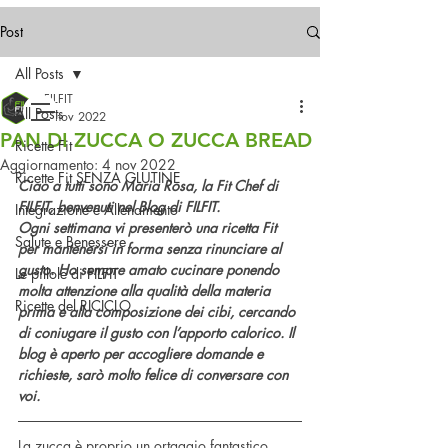
Spedizioni gratuite in Italia
a partire da 49,99€
Post
All Posts
Contattaci!
FILFIT
All Posts
3 nov 2022
PAN DI ZUCCA O ZUCCA BREAD
Ricette Fit
Aggiornamento:
4 nov 2022
Ricette Fit SENZA GLUTINE
Ciao a tutti sono Maria Rosa, la Fit Chef di 
FILFIT, benvenuti nel Blog di FILFIT.
Integrazione e Allenamento
Ogni settimana vi presenterò una ricetta Fit 
Salute e Benessere
per mantenersi in forma senza rinunciare al 
gusto. Ho sempre amato cucinare ponendo 
Le pillole di FILFIT
molta attenzione alla qualità della materia 
Ricette del RICICLO
prima e alla composizione dei cibi, cercando 
di coniugare il gusto con l’apporto calorico. Il 
blog è aperto per accogliere domande e 
richieste, sarò molto felice di conversare con 
voi.
La zucca è proprio un ortaggio fantastico, 