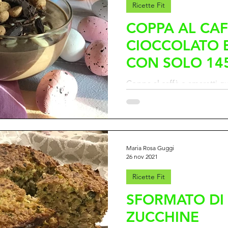
Ricette Fit
COPPA AL CAF
CIOCCOLATO 
CON SOLO 14
per 100gr
Coppa al caffè e amaretti gu
mandorle e cioccolato.
Maria Rosa Guggi
26 nov 2021
Ricette Fit
SFORMATO DI
ZUCCHINE