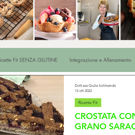
icette Fit SENZA GLUTINE
Integrazione e Allenamento
Le pillole di FILFIT
Ricette del RICICLO
Dott.ssa Giulia Solimando
12 ott 2022
Ricette Fit
CROSTATA CON
GRANO SARA