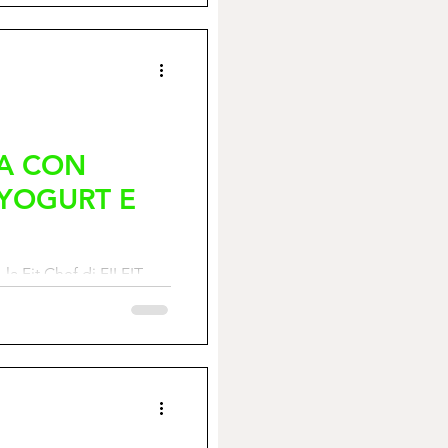
CA CON
YOGURT E
la Fit Chef di FILFIT,
. Ogni settimana vi
...