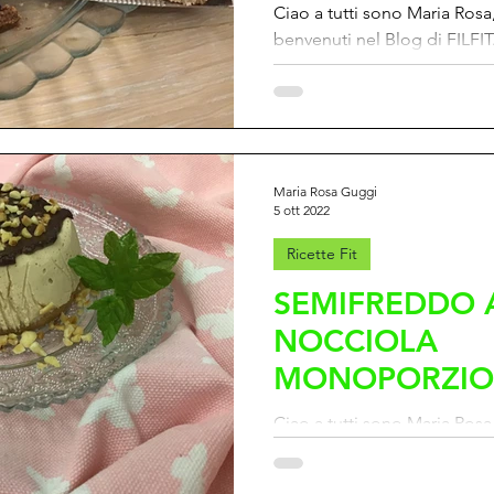
Ciao a tutti sono Maria Rosa, 
benvenuti nel Blog di FILFIT
presenterò una ricetta Fit per
Maria Rosa Guggi
5 ott 2022
Ricette Fit
SEMIFREDDO 
NOCCIOLA
MONOPORZIO
SOLO 225 CAL
Ciao a tutti sono Maria Rosa, 
PORZIONE
benvenuti nel Blog di FILFIT
presenterò una ricetta Fit per