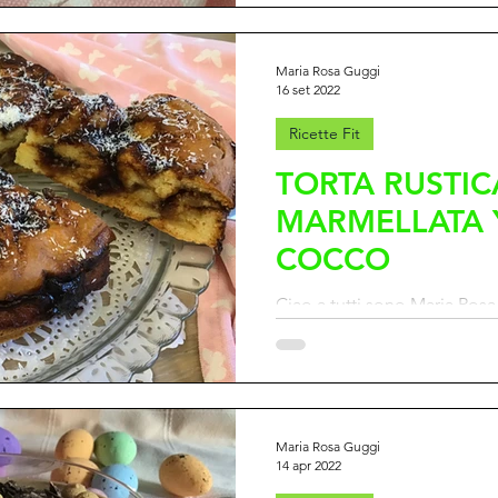
Maria Rosa Guggi
16 set 2022
Ricette Fit
TORTA RUSTI
MARMELLATA 
COCCO
Ciao a tutti sono Maria Rosa, 
benvenuti nel Blog di FILFIT
presenterò una ricetta Fit per
Maria Rosa Guggi
14 apr 2022