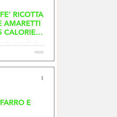
FE’ RICOTTA
E AMARETTI
5 CALORIE
arnita con scaglie di
 FARRO E