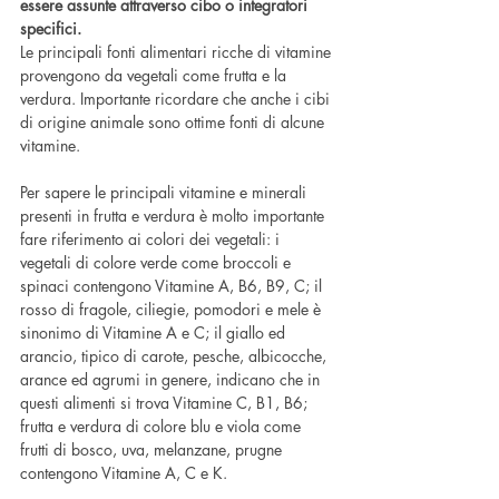
essere assunte attraverso cibo o integratori 
specifici.
Le principali fonti alimentari ricche di vitamine 
provengono da vegetali come frutta e la 
verdura. Importante ricordare che anche i cibi 
di origine animale sono ottime fonti di alcune 
vitamine.
Per sapere le principali vitamine e minerali 
presenti in frutta e verdura è molto importante 
fare riferimento ai colori dei vegetali: i 
vegetali di colore verde come broccoli e 
spinaci contengono Vitamine A, B6, B9, C; il 
rosso di fragole, ciliegie, pomodori e mele è 
sinonimo di Vitamine A e C; il giallo ed 
arancio, tipico di carote, pesche, albicocche, 
arance ed agrumi in genere, indicano che in 
questi alimenti si trova Vitamine C, B1, B6; 
frutta e verdura di colore blu e viola come 
frutti di bosco, uva, melanzane, prugne 
contengono Vitamine A, C e K.