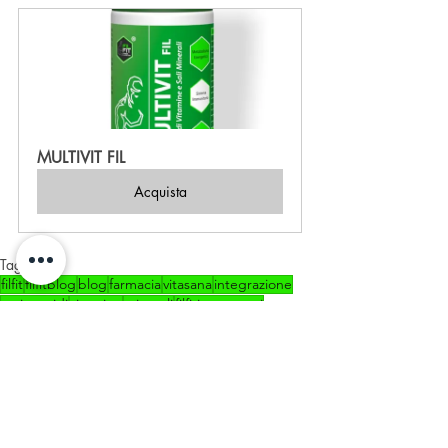
MULTIVIT FIL
Acquista
Tag:
filfit
filfitblog
blog
farmacia
vitasana
integrazione
aminoacidi
vitamine
minerali
filfitintegratori
integratori
benessere
multivitaminico
vitaminab
vitaminac
Salute e Benessere
Integrazione e Allenamento