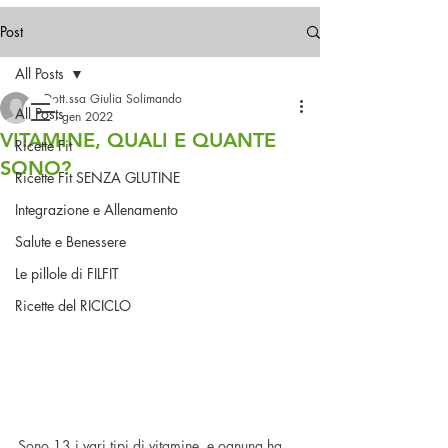
Spedizioni gratuite in Italia
a partire da 49,99€
Post
All Posts
Contattaci!
Dott.ssa Giulia Solimando
All Posts
26 gen 2022
VITAMINE, QUALI E QUANTE
Ricette Fit
SONO?
Ricette Fit SENZA GLUTINE
Integrazione e Allenamento
Salute e Benessere
Le pillole di FILFIT
Ricette del RICICLO
Sono 13 i vari tipi di vitamine, e ognuna ha 